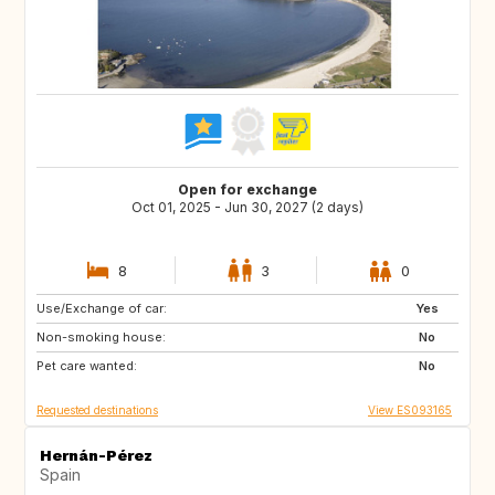
Open for exchange
Oct 01, 2025 - Jun 30, 2027 (2 days)
8
3
0
Use/Exchange of car:
IT
FR
Yes
Non-smoking house:
DE
CH
No
Pet care wanted:
AT
GB
No
Requested destinations
View ES093165
Hernán-Pérez
Spain