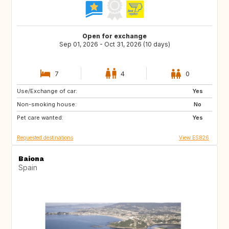
Open for exchange
Sep 01, 2026 - Oct 31, 2026 (10 days)
7
4
0
Use/Exchange of car:
GR
TR
Yes
Non-smoking house:
ES
No
Pet care wanted:
Yes
Requested destinations
View ES826
Baiona
Spain