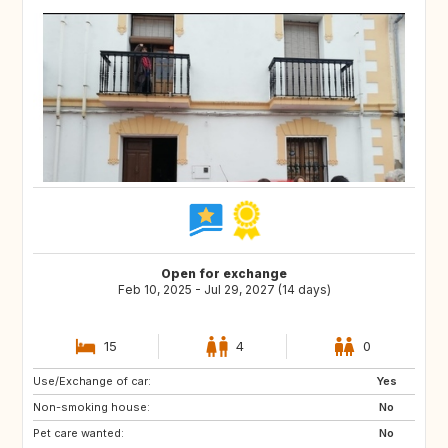
Open for exchange
Feb 10, 2025 - Jul 29, 2027 (14 days)
15
4
0
Use/Exchange of car:
ES
IE
Yes
Non-smoking house:
GB
GB
No
Pet care wanted:
PT
AT
No