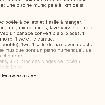
t une piscine municipale à 1km de la
 poêle à pellets et 1 salle à manger, 1
n, four, micro-ondes, lave-vaisselle, frigo,
vec un canapé convertible 2 places, 1
noire, 1 wc et le garage.
t double), 1wc, 1 salle de bain avec douche
de musique dont un piano numérique). Le
en chambre.
ris, à 45 mns des plages de l’océan
e la Loire.
r log in to read more