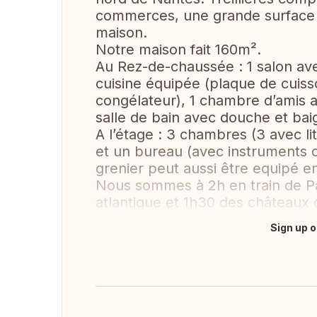
commerces, une grande surface e
maison.
Notre maison fait 160m².
Au Rez-de-chaussée : 1 salon avec
cuisine équipée (plaque de cuisso
congélateur), 1 chambre d’amis a
salle de bain avec douche et baig
A l’étage : 3 chambres (3 avec li
et un bureau (avec instruments 
grenier peut aussi être equipé 
Nous sommes à 2h en train de Pa
atlantique et 1h30 des châteaux d
Sign up o
Translate this