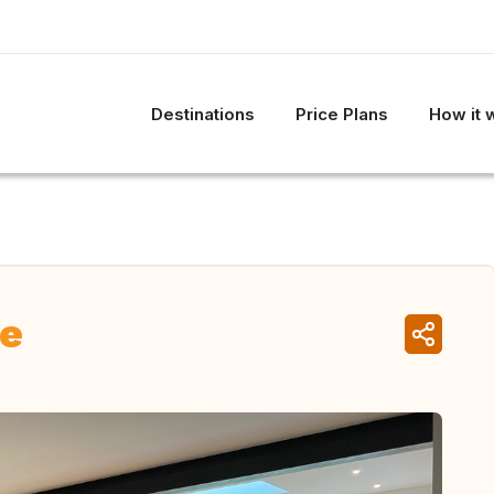
Destinations
Price Plans
How it 
ce