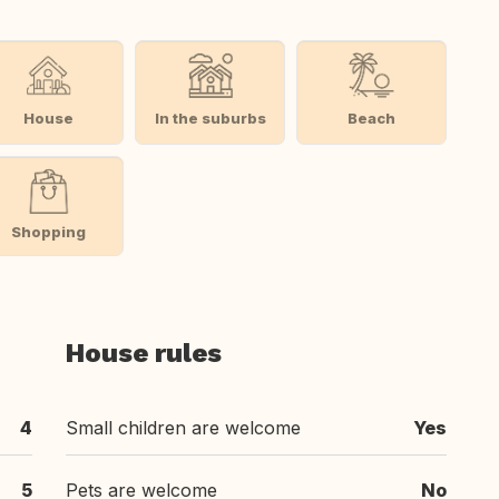
House
In the suburbs
Beach
Shopping
House rules
4
Small children are welcome
Yes
5
Pets are welcome
No