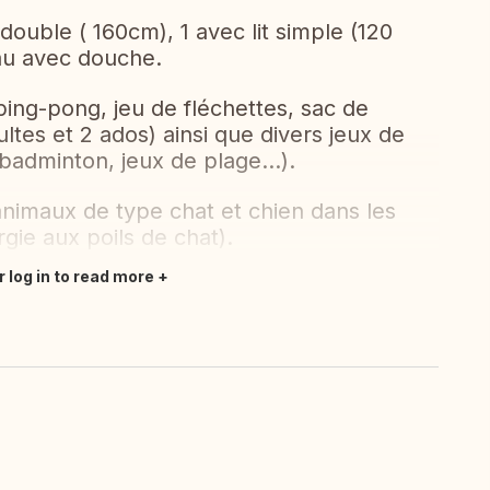
double ( 160cm), 1 avec lit simple (120
eau avec douche.
ing-pong, jeu de fléchettes, sac de
ultes et 2 ados) ainsi que divers jeux de
 badminton, jeux de plage...).
animaux de type chat et chien dans les
rgie aux poils de chat).
r log in to read more