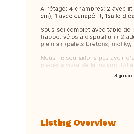
A l'étage: 4 chambres: 2 avec lit 
cm), 1 avec canapé lit, 1salle d'
Sous-sol complet avec table de p
frappe, vélos à disposition ( 2 ad
plein air (palets bretons, mollky,
Nous ne souhaitons pas avoir d'
pièces à vivre de la maison. (Alle
Sign up o
Translate this
Listing Overview