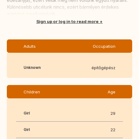
édesanyja), ezért velük még nem voltunk együtt nyaralni.
Különösebb uticélunk nincs, ezért bármilyen érdekes
ajánlatot megfontolunk.
Translate this
Sign up or log in to read more
Adults
Occupation
Unknown
építőgépész
Children
Age
Girl
29
Girl
22