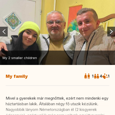
My 2 smaller children
My family
1
4
1
Mivel a gyerekek már megnőttek, ezért nem mindenki egy
háztartásban lakik. Általában négy fő utazik közülünk.
Nagyobbik lányom Németországban él (2 kisgyerek