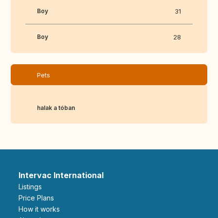
Boy
31
Boy
28
Pets
halak a tóban
Intervac International
Listings
Price Plans
How it works