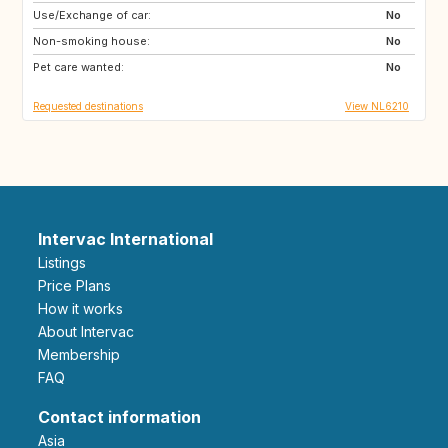
Use/Exchange of car:
ES
IT
No
Non-smoking house:
PT
FR
No
Pet care wanted:
GB
DK
No
Requested destinations
View NL6210
Intervac International
Listings
Price Plans
How it works
About Intervac
Membership
FAQ
Contact information
Asia