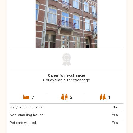
Open for exchange
Not available for exchange
7
2
1
Use/Exchange of car:
PT
IT
No
Non-smoking house:
ES
DE
Yes
Pet care wanted:
DE
DK
Yes