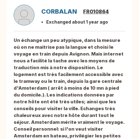
CORBALAN
FR010864
Exchanged about 1 year ago
Un échange un peu atypique, dans la mesure
où on ne maitrise pas la langue et choisi le
voyage en train depuis Avignon. Mais internet
nous a facilité la tache avec les moyens de
traduction mis à notre disposition. Le
logement est très facilement accessible avec
le tramway ou le train, depuis la gare centrale
d'Amsterdam ( arrêt à moins de 10 mn à pied
du domicile.). Les indications données par
notre hôte ont été très utiles; ainsi que les
conseils pour visiter la ville. Echanges très
chaleureux avec notre hôte durant tout le
séjour. Amsterdam mérite vraiment le voyage.
Conseil personnel: si l'on veut visiter
Amsterdam en bateau, privilégier les petites