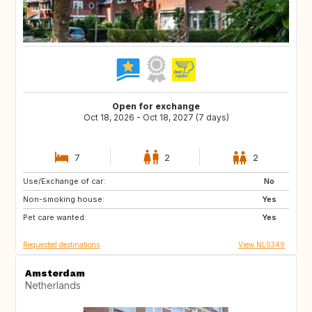
Open for exchange
Oct 18, 2026 - Oct 18, 2027 (7 days)
7
2
2
Use/Exchange of car:
FR
DE
No
Non-smoking house:
BE
NL
Yes
Pet care wanted:
Yes
Requested destinations
View NL0349
Amsterdam
Netherlands