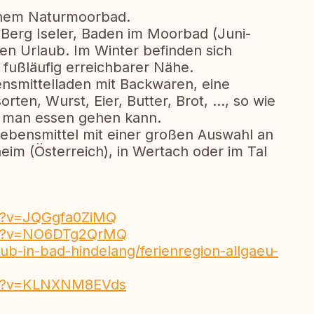
 einem Naturmoorbad.
Berg Iseler, Baden im Moorbad (Juni-
en Urlaub. Im Winter befinden sich
, fußläufig erreichbarer Nähe.
ensmittelladen mit Backwaren, eine
ten, Wurst, Eier, Butter, Brot, ..., so wie
n man essen gehen kann.
Lebensmittel mit einer großen Auswahl an
im (Österreich), in Wertach oder im Tal
h?v=JQGgfa0ZiMQ
ch?v=NO6DTg2QrMQ
ub-in-bad-hindelang/ferienregion-allgaeu-
ch?v=KLNXNM8EVds