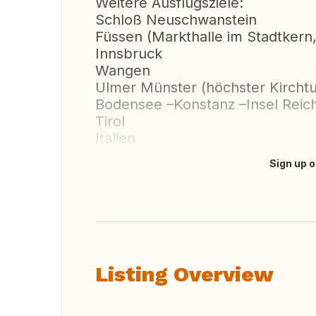
Weitere Ausflugsziele:
Schloß Neuschwanstein
Füssen (Markthalle im Stadtkern,
Innsbruck
Wangen
Ulmer Münster (höchster Kircht
Bodensee –Konstanz –Insel Reic
Tirol
Italien
Sign up o
Translate this
Listing Overview