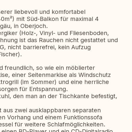
erer liebevoll und komfortabel
40m²) mit Süd-Balkon für maximal 4
gäu, in Oberjoch.
ergiker (Holz-, Vinyl- und Fliesenboden,
hnung ist das Rauchen nicht gestattet und
G, nicht barrierefrei, kein Aufzug
ischer).
 freundlich, so wie ein möblierter
ise, einer Seitenmarkise als Windschutz
ktrogrill (im Sommer) und eine herrliche
sorgen für Entspannung.
tuhl, den man an der Tischkante befestigt,
t aus zwei ausklappbaren separaten
ten Vorhang und einem Funktionssofa
ssel für weitere Schlafmöglichkeiten.
 einen BD-Player und ein CD-Digitalradio