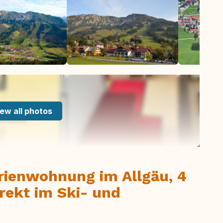
ew all photos
ienwohnung im Allgäu, 4
irekt im Ski- und