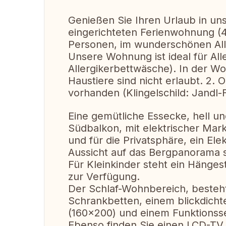
Genießen Sie Ihren Urlaub in uns
eingerichteten Ferienwohnung (
Personen, im wunderschönen All
Unsere Wohnung ist ideal für All
Allergikerbettwäsche). In der Wo
Haustiere sind nicht erlaubt. 2. O
vorhanden (Klingelschild: Jandl-F
Eine gemütliche Essecke, hell und
Südbalkon, mit elektrischer Mark
und für die Privatsphäre, ein Ele
Aussicht auf das Bergpanorama 
Für Kleinkinder steht ein Hänges
zur Verfügung.
Der Schlaf-Wohnbereich, besteh
Schrankbetten, einem blickdich
(160x200) und einem Funktionsse
Ebenso finden Sie einen LCD-TV,